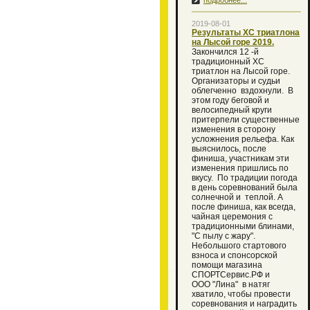
подробнее...
2019-08-01
Результаты ХС триатлона
на Лысой горе 2019.
Закончился 12 -й
традиционный XC
триатлон на Лысой горе.
Организаторы и судьи
облегченно вздохнули. В
этом году беговой и
велосипедный круги
притерпели существенные
изменения в сторону
усложнения рельефа. Как
выяснилось, после
финиша, участникам эти
изменения пришлись по
вкусу. По традиции погода
в день соревнований была
солнечной и теплой. А
после финиша, как всегда,
чайная церемония с
традиционными блинами,
"С пылу с жару".
Небольшого стартового
взноса и спонсорской
помощи магазина
СПОРТСервис.РФ и
ООО "Лина" в натяг
хватило, чтобы провести
соревнования и наградить