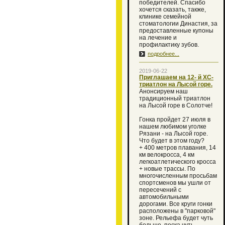
победителей. Спасибо
хочется сказать, также,
клинике семейной
стоматологии Династия, за
предоставленные купоны
на лечение и
профилактику зубов.
подробнее...
2019-06-22
Приглашаем на 12- й XC-
триатлон на Лысой горе.
Анонсируем наш
традиционный триатлон
на Лысой горе в Солотче!
Гонка пройдет 27 июля в
нашем любимом уголке
Рязани - на Лысой горе.
Что будет в этом году?
+ 400 метров плавания, 14
км велокросса, 4 км
легкоатлетического кросса
+ новые трассы. По
многочисленным просьбам
спортсменов мы ушли от
пересечений с
автомобильными
дорогами. Все круги гонки
расположены в "парковой"
зоне. Рельефа будет чуть