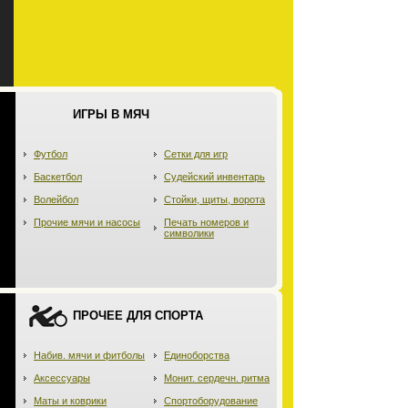
ИГРЫ В МЯЧ
Футбол
Сетки для игр
Баскетбол
Судейский инвентарь
Волейбол
Стойки, щиты, ворота
Прочие мячи и насосы
Печать номеров и
символики
ПРОЧЕЕ ДЛЯ СПОРТА
Набив. мячи и фитболы
Единоборства
Аксессуары
Монит. сердечн. ритма
Маты и коврики
Спортоборудование