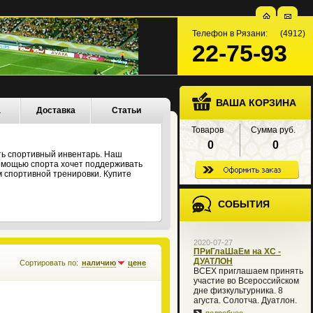
Телефон в Рязани: (4912)
22-75-93
ВАША КОРЗИНА
а
Доставка
Статьи
Товаров
Сумма руб.
0
0
ть спортивный инвентарь. Наш
 помощью спорта хочет поддерживать
 спортивной тренировки. Купите
СОБЫТИЯ
2020-07-27
ПРиГлаШаЕм на XC -
ДУАТЛОН
Сортировать по:
наличию
цене
ВСЕХ приглашаем принять
участие во Всероссийском
дне физкультурника. 8
агуста. Солотча. Дуатлон.