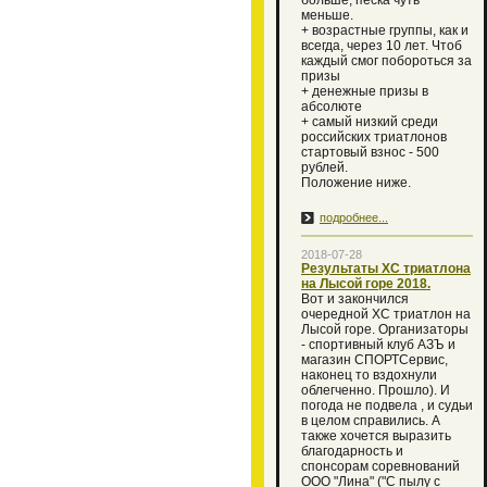
больше, песка чуть
меньше.
+ возрастные группы, как и
всегда, через 10 лет. Чтоб
каждый смог побороться за
призы
+ денежные призы в
абсолюте
+ самый низкий среди
российских триатлонов
стартовый взнос - 500
рублей.
Положение ниже.
подробнее...
2018-07-28
Результаты ХС триатлона
на Лысой горе 2018.
Вот и закончился
очередной XC триатлон на
Лысой горе. Организаторы
- спортивный клуб АЗЪ и
магазин СПОРТСервис,
наконец то вздохнули
облегченно. Прошло). И
погода не подвела , и судьи
в целом справились. А
также хочется выразить
благодарность и
спонсорам соревнований
ООО "Лина" ("С пылу с