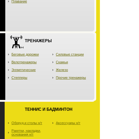
Плавание
ТРЕНАЖЕРЫ
Беговые дорожки
Силовые станции
Велотренажеры
Скамьи
Эллиптические
Железо
Степперы
Прочие тренажеры
ТЕННИС И БАДМИНТОН
Оборуд.и столы н/т
Аксессуары н/т
Ракетки, накладки,
основания н/т