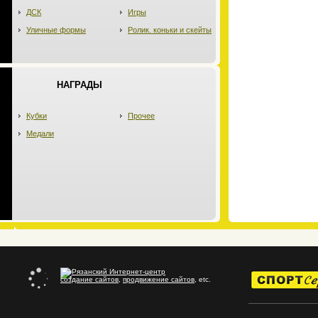
ДСК
Игры
Уличные формы
Ролик. коньки и скейты
НАГРАДЫ
Кубки
Прочее
Медали
создание сайтов
,
продвижение сайтов
, etc.