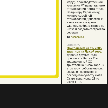
жару"), производственной
компании MYname, клинике
стамотологии Дента стиль,
Владимиру Харламкину,
клинике семейной
стоматологии Династия. В
наше нелегкое время
удалось, собрать с мира по
нитке и раздать сестрам по
серьгам.
подробнее...
2018-06-27
Приглашаем на 11- й XC-
триатлон на Лысой горе.
Дорогие друзья! Рады
пригласить Вас на 11-й
традиционный XC
триатлон на Лысой горе. В
этом году, собственно как
всегда он состоится в
последнюю субботу июля.
Старт триатлона 28-го
июля 11-30.
В случае температуры
воды ниже 16 градусов
первый этап плавания
будет заменен кругом
кросса 2 км. Но мы вместе с
Вами очень надеемся, что
праздник состоится по