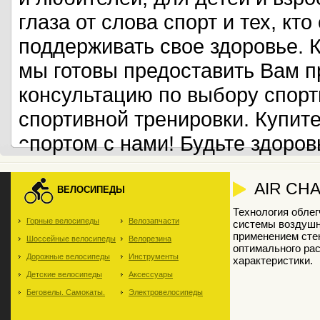
глаза от слова спорт и тех, кт
поддерживать свое здоровье. 
мы готовы предоставить Вам 
консультацию по выбору спорт
спортивной тренировки. Купит
спортом с нами! Будьте здоров
AIR CH
ВЕЛОСИПЕДЫ
Технология обле
Горные велосипеды
Велозапчасти
системы воздушн
применением сте
Шоссейные велосипеды
Велорезина
оптимального ра
Дорожные велосипеды
Инструменты
характеристики.
Детские велосипеды
Аксессуары
Беговелы. Самокаты.
Электровелосипеды