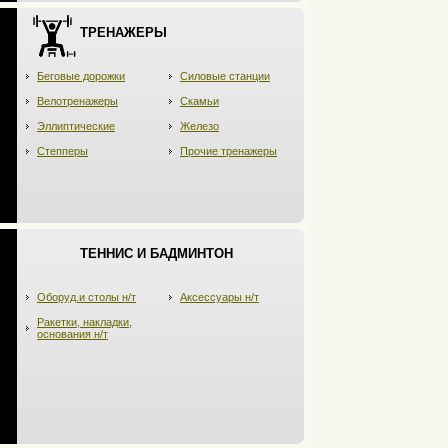
ТРЕНАЖЕРЫ
Беговые дорожки
Силовые станции
Велотренажеры
Скамьи
Эллиптические
Железо
Степперы
Прочие тренажеры
ТЕННИС И БАДМИНТОН
Оборуд.и столы н/т
Аксессуары н/т
Ракетки, накладки,
основания н/т