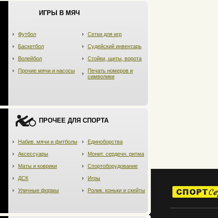
ИГРЫ В МЯЧ
Футбол
Сетки для игр
Баскетбол
Судейский инвентарь
Волейбол
Стойки, щиты, ворота
Прочие мячи и насосы
Печать номеров и
символики
ПРОЧЕЕ ДЛЯ СПОРТА
Набив. мячи и фитболы
Единоборства
Аксессуары
Монит. сердечн. ритма
Маты и коврики
Спортоборудование
ДСК
Игры
Уличные формы
Ролик. коньки и скейты
создание сайтов
,
продвижение сайтов
, etc.