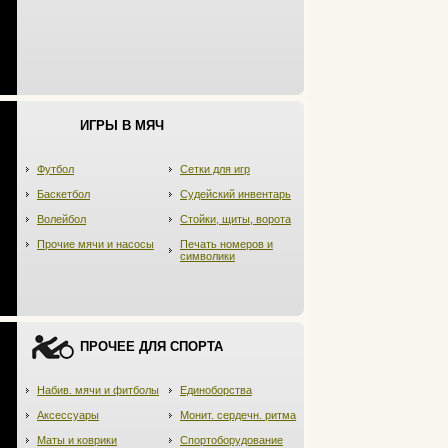
ИГРЫ В МЯЧ
Футбол
Сетки для игр
Баскетбол
Судейский инвентарь
Волейбол
Стойки, щиты, ворота
Прочие мячи и насосы
Печать номеров и
символики
ПРОЧЕЕ ДЛЯ СПОРТА
Набив. мячи и фитболы
Единоборства
Аксессуары
Монит. сердечн. ритма
Маты и коврики
Спортоборудование