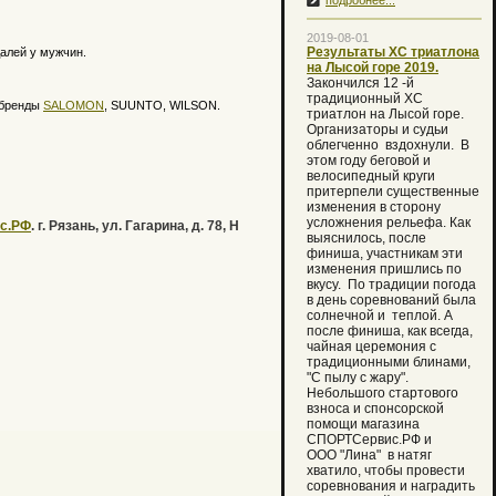
подробнее...
2019-08-01
Результаты ХС триатлона
алей у мужчин.
на Лысой горе 2019.
Закончился 12 -й
традиционный XC
 бренды
SALOMON
, SUUNTO, WILSON.
триатлон на Лысой горе.
Организаторы и судьи
облегченно вздохнули. В
этом году беговой и
велосипедный круги
притерпели существенные
изменения в сторону
усложнения рельефа. Как
с.РФ
. г. Рязань, ул. Гагарина, д. 78, Н
выяснилось, после
финиша, участникам эти
изменения пришлись по
вкусу. По традиции погода
в день соревнований была
солнечной и теплой. А
после финиша, как всегда,
чайная церемония с
традиционными блинами,
"С пылу с жару".
Небольшого стартового
взноса и спонсорской
помощи магазина
СПОРТСервис.РФ и
ООО "Лина" в натяг
хватило, чтобы провести
соревнования и наградить