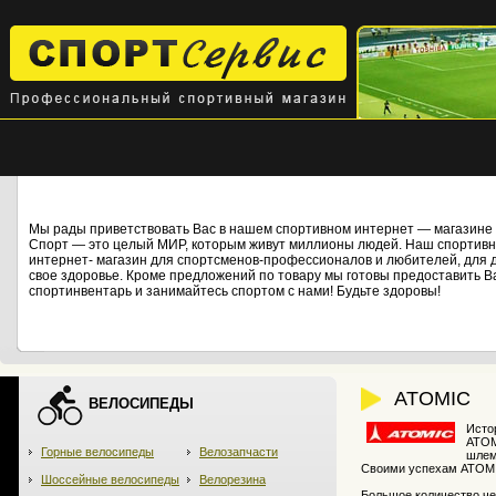
Мы рады приветствовать Вас в нашем спортивном интернет — магази
Спорт — это целый МИР, которым живут миллионы людей. Наш спортивны
интернет- магазин для спортсменов-профессионалов и любителей, для дет
свое здоровье. Кроме предложений по товару мы готовы предоставить В
спортинвентарь и занимайтесь спортом с нами! Будьте здоровы!
ATOMIC
ВЕЛОСИПЕДЫ
Исто
ATOM
Горные велосипеды
Велозапчасти
шлем
Своими успехам ATOMIC
Шоссейные велосипеды
Велорезина
Большое количество ч