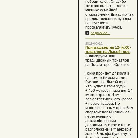
победителей. Спасибо
хочется сказать, также,
клинике семейной
стоматологии Династия, за
предоставленные купоны
на лечение и
профилактику зубов.
подробнее...
2019-06-22
Приглашаем на 12- й XC-
триатлон на Лысой горе.
Анонсируем наш
традиционный триатлон
на Лысой горе в Солотче!
Гонка пройдет 27 июля в
нашем любимом уголке
Рязани - на Лысой горе.
Что будет в этом году?
+ 400 метров плавания, 14
км велокросса, 4 км
легкоатлетического кросса
+ новые трассы. По
многочисленным просьбам
спортсменов мы ушли от
пересечений с
автомобильными
дорогами. Все круги гонки
расположены в "парковой"
зоне. Рельефа будет чуть