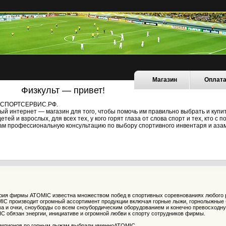
Магазин
Оплат
Физкульт — привет!
не СПОРТСЕРВИС.РФ.
й интернет — магазин для того, чтобы помочь им правильно выбрать и купи
ей и взрослых, для всех тех, у кого горят глаза от слова спорт и тех, кто с
ам профессиональную консультацию по выбору спортивного инвентаря и азам
рия фирмы ATOMIC известна множеством побед в спортивных соревнованиях любого ра
IC производит огромный ассортимент продукции включая горные лыжи, горнолыжные б
а и очки, сноуборды со всем сноубордическим оборудованием и конечно превосходну
 обязан энергии, инициативе и огромной любви к спорту сотрудников фирмы.
емпионов по горным лыжам выбрали именноATOMIC.