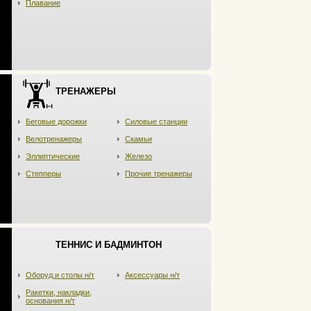
Плавание
ТРЕНАЖЕРЫ
Беговые дорожки
Силовые станции
Велотренажеры
Скамьи
Эллиптические
Железо
Степперы
Прочие тренажеры
ТЕННИС И БАДМИНТОН
Оборуд.и столы н/т
Аксессуары н/т
Ракетки, накладки,
основания н/т