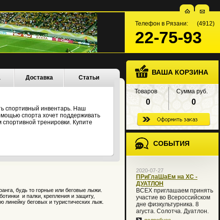
Телефон в Рязани: (4912)
22-75-93
ВАША КОРЗИНА
а
Доставка
Статьи
Товаров
Сумма руб.
0
0
ть спортивный инвентарь. Наш
 помощью спорта хочет поддерживать
 спортивной тренировки. Купите
СОБЫТИЯ
2020-07-27
ПРиГлаШаЕм на XC -
ДУАТЛОН
нга, будь то горные или беговые лыжи.
ВСЕХ приглашаем принять
отинки и палки, крепления и защиту,
участие во Всероссийском
ю линейку беговых и туристических лыж.
дне физкультурника. 8
агуста. Солотча. Дуатлон.