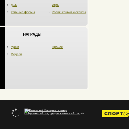
ДСК
Игры
Уличные формы
Ролик. коньки и скейты
НАГРАДЫ
Кубки
Прочее
Медали
создание сайтов
,
продвижение сайтов
, etc.