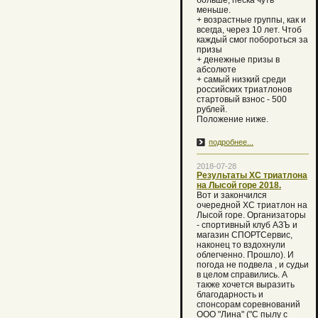
больше, песка чуть
меньше.
+ возрастные группы, как и
всегда, через 10 лет. Чтоб
каждый смог побороться за
призы
+ денежные призы в
абсолюте
+ самый низкий среди
российских триатлонов
стартовый взнос - 500
рублей.
Положение ниже.
подробнее...
2018-07-28
Результаты ХС триатлона
на Лысой горе 2018.
Вот и закончился
очередной XC триатлон на
Лысой горе. Организаторы
- спортивный клуб АЗЪ и
магазин СПОРТСервис,
наконец то вздохнули
облегченно. Прошло). И
погода не подвела , и судьи
в целом справились. А
также хочется выразить
благодарность и
спонсорам соревнований
ООО "Лина" ("С пылу с