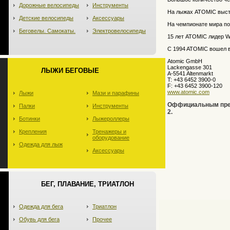
Дорожные велосипеды
Инструменты
На лыжах ATOMIC выст
Детские велосипеды
Аксессуары
На чемпионате мира по
Беговелы. Самокаты.
Электровелосипеды
15 лет ATOMIC лидер W
C 1994 ATOMIC вошел 
Atomic GmbH
Lackengasse 301
ЛЫЖИ БЕГОВЫЕ
A-5541 Altenmarkt
T: +43 6452 3900-0
F: +43 6452 3900-120
www.atomic.com
Лыжи
Мази и парафины
Оффициальным предс
Палки
Инструменты
2.
Ботинки
Лыжероллеры
Крепления
Тренажеры и
оборудование
Одежда для лыж
Аксессуары
БЕГ, ПЛАВАНИЕ, ТРИАТЛОН
Одежда для бега
Триатлон
Обувь для бега
Прочее