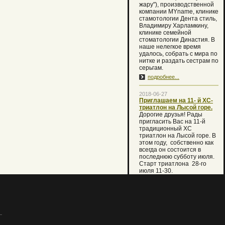
жару"), производственной
компании MYname, клинике
стамотологии Дента стиль,
Владимиру Харламкину,
клинике семейной
стоматологии Династия. В
наше нелегкое время
удалось, собрать с мира по
нитке и раздать сестрам по
серьгам.
подробнее...
2018-06-27
Приглашаем на 11- й XC-
триатлон на Лысой горе.
Дорогие друзья! Рады
пригласить Вас на 11-й
традиционный XC
триатлон на Лысой горе. В
этом году, собственно как
всегда он состоится в
последнюю субботу июля.
Старт триатлона 28-го
июля 11-30.
В случае температуры
воды ниже 16 градусов
первый этап плавания
будет заменен кругом
кросса 2 км. Но мы вместе с
Вами очень надеемся, что
праздник состоится по